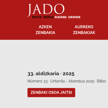
AZKEN
AURREKO
ZENBAKIA
ZENBAKIAK
33. aldizkaria · 2025
Número 33 · Urtarrila - Abendua 2025 · Bilbo
ZENBAKI OSOA JAITSI