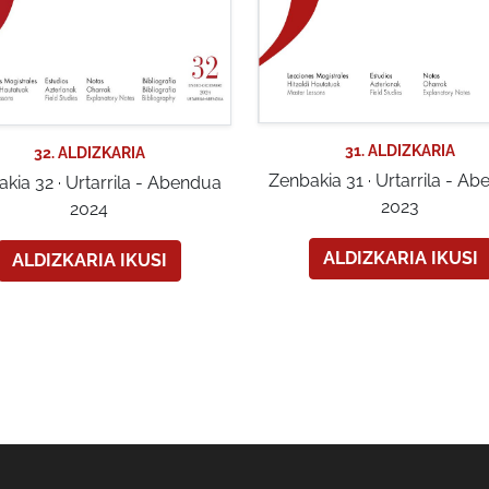
31. ALDIZKARIA
32. ALDIZKARIA
Zenbakia 31 · Urtarrila - A
kia 32 · Urtarrila - Abendua
2023
2024
ALDIZKARIA IKUSI
ALDIZKARIA IKUSI