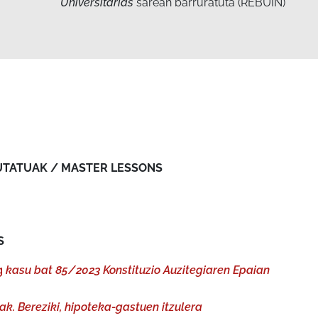
Universitarias
sarean barruratuta (REBUIN)
UTATUAK / MASTER LESSONS
S
g
kasu bat 85/2023 Konstituzio Auzitegiaren Epaian
k. Bereziki, hipoteka-gastuen itzulera