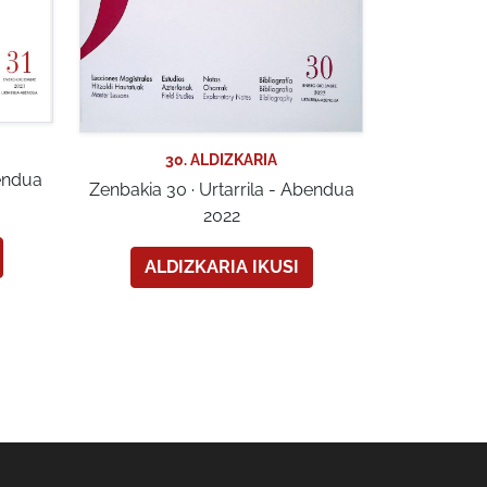
30. ALDIZKARIA
bendua
Zenbakia 30 · Urtarrila - Abendua
2022
ALDIZKARIA IKUSI