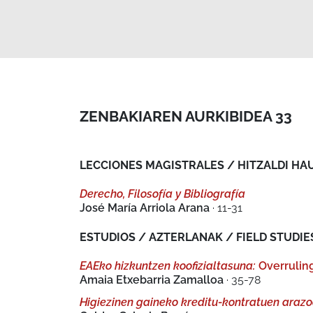
ZENBAKIAREN AURKIBIDEA 33
LECCIONES MAGISTRALES / HITZALDI HA
Derecho, Filosofía y Bibliografía
José María Arriola Arana
· 11-31
ESTUDIOS / AZTERLANAK / FIELD STUDIE
EAEko hizkuntzen koofizialtasuna:
Overrulin
Amaia Etxebarria Zamalloa
· 35-78
Higiezinen gaineko kreditu-kontratuen arazoa