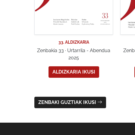
33. ALDIZKARIA
Zenbakia 33 · Urtarrila - Abendua
Zenba
2025
ALDIZKARIA IKUSI
ZENBAKI GUZTIAK IKUSI