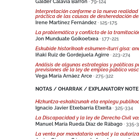
Galder Calavia Barrón
· 79-124
Interpretación conforme a la nueva realidad 
práctica de las causas de desheredación del 
Irene Martínez Fernández
· 125-175
La problemática y conflicto de la tramitació
Jon Munduate Goikoetxea
· 177-221
Eskubide historikoak eskumen-iturri gisa: ana
Iñaki Ruiz de Gordejuela Agirre
· 223-274
Análisis de algunas estrategias y políticas 
previsiones de la ley de empleo público vas
Vega María Arnáez Arce
· 275-322
NOTAS / OHARRAK / EXPLANATORY NOTE
Hizkuntza-eskakizunak eta enplegu publiko
Ignacio Javier Etxebarria Etxeita
· 325-334
La Discapacidad y la ley de Derecho Civil v
Manuel María Rueda Díaz de Rábago
· 335-
La venta por mandatario verbal y la autoriza