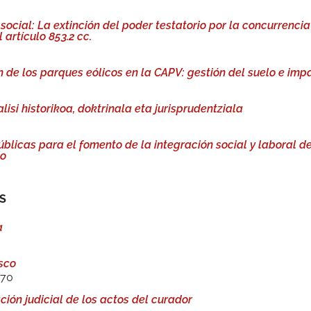
social: La extinción del poder testatorio por la concurrencia
artículo 853.2 cc.
n de los parques eólicos en la CAPV: gestión del suelo e im
lisi historikoa, doktrinala eta jurisprudentziala
públicas para el fomento de la integración social y laboral d
co
S
a
asco
370
ción judicial de los actos del curador