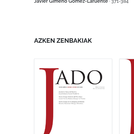
Javier Gimeno Gómez-Lafuente
· 371-384
AZKEN ZENBAKIAK