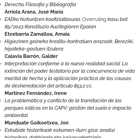
85/2023 Konstituzio Auzitegiaren Epaian
Etxebarria Zamalloa, Amaia
Higiezinen gaineko kreditu-kontratuen arazoak. Bereziki,
hipoteka-gastuen itzulera
Calavia Barrón, Galder
Interpretación conforme a la nueva realidad social: La
extinción del poder testatorio por la concurrencia de vida
marital de hecho y la aplicación práctica de las causas
de desheredación del artículo 853.2 cc.
Martínez Fernández, Irene
La problemática y conflicto de la tramitación de los
parques eólicos en la CAPV: gestión del suelo e impacto
ambiental
Munduate Goikoetxea, Jon
Eskubide historikoak eskumen-iturri gisa: analisi
historikoa, doktrinala eta jurisprudentziala
Ruiz de Gordejuela Agirre, Iñaki
Análisis de algunas estrategias y políticas públicas para
el fomento de la integración social y laboral de personas