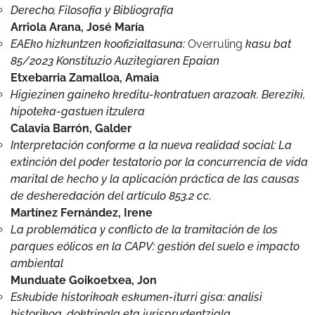
85/2023 Konstituzio Auzitegiaren Epaian
Etxebarria Zamalloa, Amaia
Higiezinen gaineko kreditu-kontratuen arazoak. Bereziki,
hipoteka-gastuen itzulera
Calavia Barrón, Galder
Interpretación conforme a la nueva realidad social: La
extinción del poder testatorio por la concurrencia de vida
marital de hecho y la aplicación práctica de las causas
de desheredación del artículo 853.2 cc.
Martínez Fernández, Irene
La problemática y conflicto de la tramitación de los
parques eólicos en la CAPV: gestión del suelo e impacto
ambiental
Munduate Goikoetxea, Jon
Eskubide historikoak eskumen-iturri gisa: analisi
historikoa, doktrinala eta jurisprudentziala
Ruiz de Gordejuela Agirre, Iñaki
Análisis de algunas estrategias y políticas públicas para
el fomento de la integración social y laboral de personas