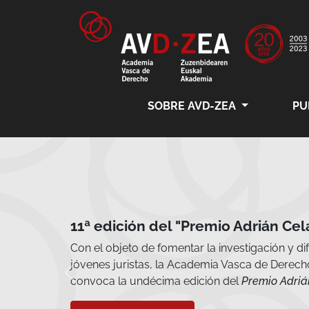
SOBRE AVD-ZEA
PU
 juristas"
sco entre los
skal Akademia
Siguiente
juristas
.