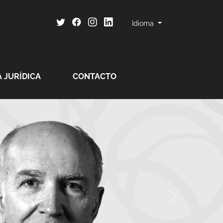
Idioma
 JURÍDICA
CONTACTO
· Revista 33
 una revista jurídica publicada conjuntamente por la Acade
 el Ilustre Colegio Notarial del País Vasco y el Ilustre Coleg
Anterior