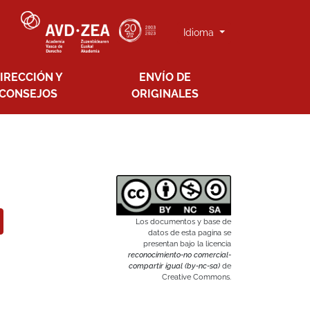
Idioma
IRECCIÓN Y
ENVÍO DE
CONSEJOS
ORIGINALES
Los documentos y base de
datos de esta pagina se
presentan bajo la licencia
reconocimiento-no comercial-
compartir igual (by-nc-sa)
de
Creative Commons.