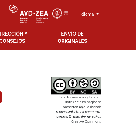
Idioma
IRECCIÓN Y
ENVÍO DE
CONSEJOS
ORIGINALES
Los documentos y base de
datos de esta pagina se
presentan bajo la licencia
reconocimiento-no comercial-
compartir igual (by-nc-sa)
de
Creative Commons.