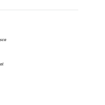
asca
al