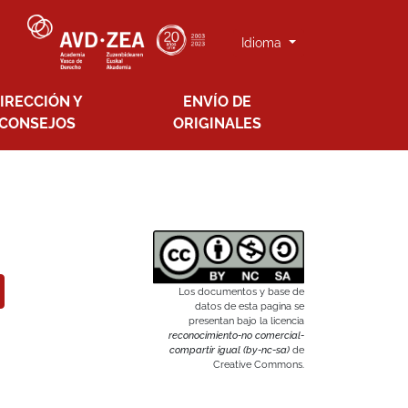
Idioma
IRECCIÓN Y
ENVÍO DE
CONSEJOS
ORIGINALES
Los documentos y base de
datos de esta pagina se
presentan bajo la licencia
reconocimiento-no comercial-
compartir igual (by-nc-sa)
de
Creative Commons.