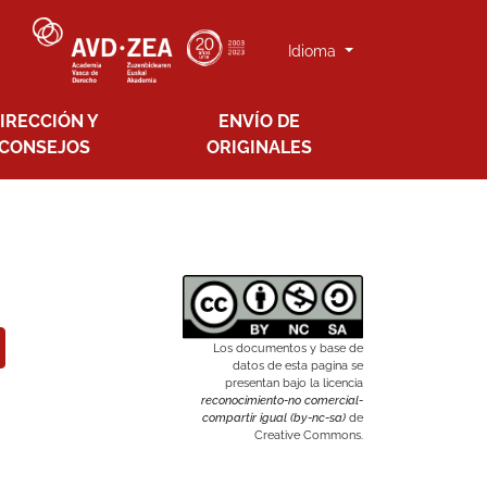
Idioma
IRECCIÓN Y
ENVÍO DE
CONSEJOS
ORIGINALES
Los documentos y base de
datos de esta pagina se
presentan bajo la licencia
reconocimiento-no comercial-
compartir igual (by-nc-sa)
de
Creative Commons.