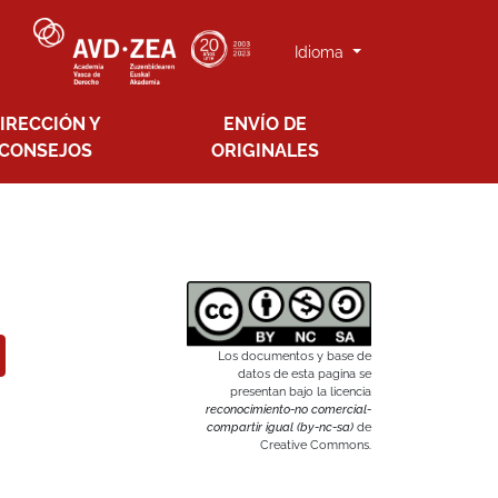
Idioma
IRECCIÓN Y
ENVÍO DE
CONSEJOS
ORIGINALES
Los documentos y base de
datos de esta pagina se
presentan bajo la licencia
reconocimiento-no comercial-
compartir igual (by-nc-sa)
de
Creative Commons.