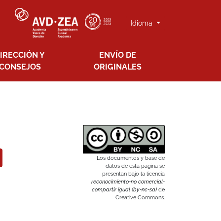
Idioma
IRECCIÓN Y
ENVÍO DE
CONSEJOS
ORIGINALES
Los documentos y base de
datos de esta pagina se
presentan bajo la licencia
reconocimiento-no comercial-
compartir igual (by-nc-sa)
de
Creative Commons.