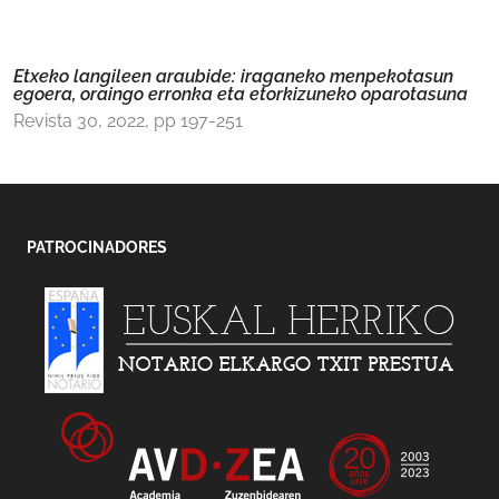
Etxeko langileen araubide: iraganeko menpekotasun
egoera, oraingo erronka eta etorkizuneko oparotasuna
Revista 30, 2022, pp 197-251
PATROCINADORES