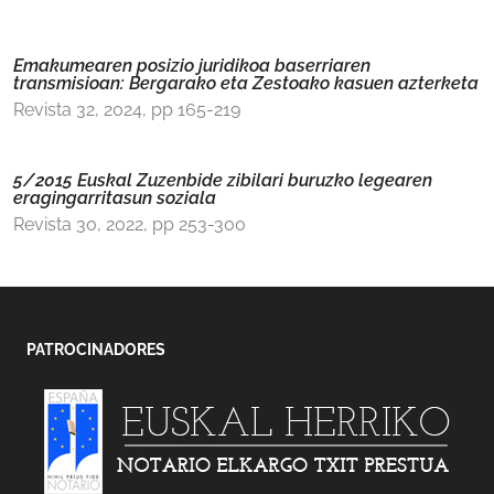
Emakumearen posizio juridikoa baserriaren
transmisioan: Bergarako eta Zestoako kasuen azterketa
Revista 32, 2024, pp 165-219
5/2015 Euskal Zuzenbide zibilari buruzko legearen
eragingarritasun soziala
Revista 30, 2022, pp 253-300
PATROCINADORES