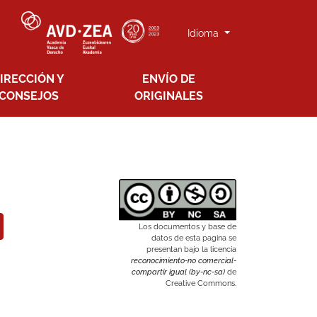
Idioma
IRECCIÓN Y
ENVÍO DE
CONSEJOS
ORIGINALES
Los documentos y base de
datos de esta pagina se
presentan bajo la licencia
reconocimiento-no comercial-
compartir igual (by-nc-sa)
de
Creative Commons.