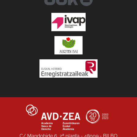
C/ Mandobide 6, 2ª planta - 48009 - BILBO