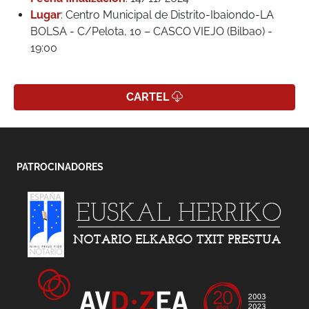
Lugar
: Centro Municipal de Distrito-Ibaiondo-LA
BOLSA - C/Pelota, 10 – CASCO VIEJO (Bilbao) -
19:00
CARTEL
PATROCINADORES