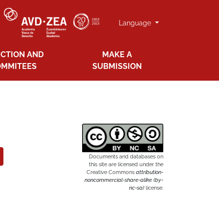
Language
ECTION AND
MAKE A
OMMITEES
SUBMISSION
Documents and databases on
this site are licensed under the
Creative Commons
attribution-
noncommercial-share-alike (by-
nc-sa)
license.