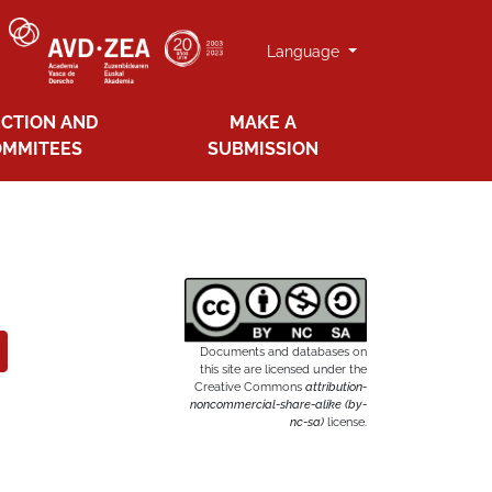
Language
ECTION AND
MAKE A
OMMITEES
SUBMISSION
Documents and databases on
this site are licensed under the
Creative Commons
attribution-
noncommercial-share-alike (by-
nc-sa)
license.