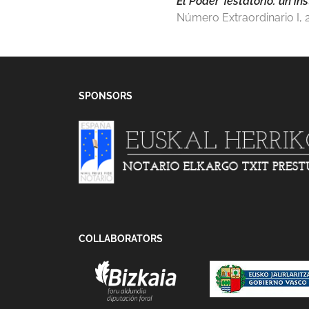
El Poder Testatorio: un i
Número Extraordinario I, 
SPONSORS
COLLABORATORS