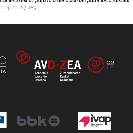
nstrumento eficaz para la ordenación del patrimonio familiar
2004, pp 167-185