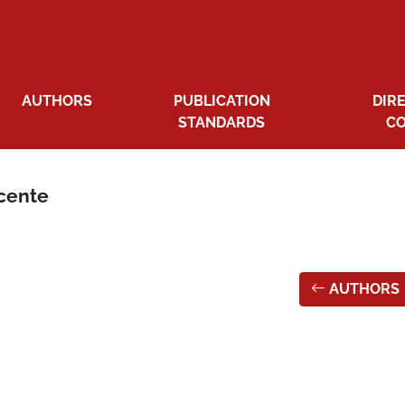
AUTHORS
PUBLICATION
DIR
STANDARDS
C
icente
AUTHORS