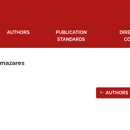
AUTHORS
PUBLICATION
DIR
STANDARDS
C
lamazares
AUTHORS