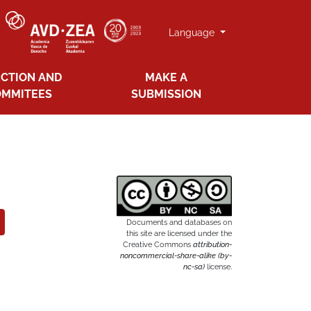
Language
ECTION AND
MAKE A
OMMITEES
SUBMISSION
Documents and databases on
this site are licensed under the
Creative Commons
attribution-
noncommercial-share-alike (by-
nc-sa)
license.