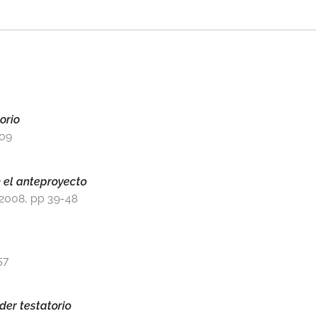
orio
209
n el anteproyecto
 2008, pp 39-48
57
der testatorio